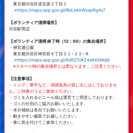
東京都渋谷区道玄坂２丁目１
→https://maps.app.goo.gl/iBsLiokkWyapRg4s7
【ボランティア清掃場所】
渋谷駅周辺
【ボランティア清掃 終了時（12：00）の集合場所】
・神宮通公園
東京都渋谷区神宮前６丁目２１−２２−８
→https://maps.app.goo.gl/6dR27UKZ4e8XXWdj9
※スタート時の集合場所とは異なります。ご注意ください。
【注意事項】
・トング、軍手など、清掃道具の貸し出しはしておりませ
ん。ご持参のうえご参加ください。
・ゴミを入れるビニール袋は運営でご用意しております。
・ゴミの分別のご協力お願いいたします。
・水分補給は各自でお願いいたします。
・動きやすい服装でお越しください。
・車に気を付けてご参加ください。