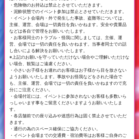
・危険物のお持込は禁止とさせていただきます。
・泥酔状態でのイベント参加は禁止とさせていただきます。
・イベント会場内・外で発生した事故、盗難等については、
主催、運営、会場は一切責任を負いかねます。安全や貴重品
などは各自で管理をお願いいたします。
・お客様同士のトラブル・怪我に関しましては、主催、運
営、会場では一切の責任を負いかねます。当事者同士での話
し合いによる解決をお願いいたします。
※上記のお願いを守っていただけない場合やご理解いただけな
い場合、観覧はご遠慮ください。
・小さいお子様をお連れのお客様はお子様から目を放さない
ようお願いいたします。事故やお怪我などをされた場合で
も、主催、運営、会場では一切の責任を負いかねますので充
分にご注意ください。
・会場付近には、イベントに参加されないお客様も多数いら
っしゃいます事をご留意くださいますようお願いいたしま
す。
・各店舗前での座り込みや迷惑行為は固く禁止させていただ
きます。
・通行の為のスペース確保にご協力ください。
・イベント会場までの交通費・宿泊費等はお客様ご自身のご