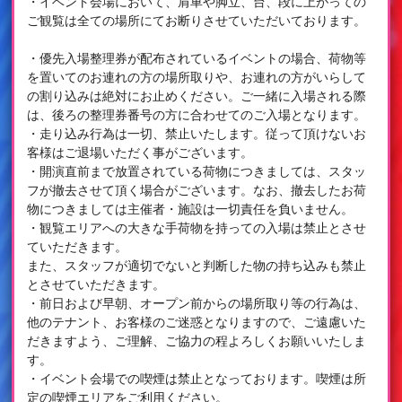
・イベント会場において、肩車や脚立、台、段に上がっての
ご観覧は全ての場所にてお断りさせていただいております。
・優先入場整理券が配布されているイベントの場合、荷物等
を置いてのお連れの方の場所取りや、お連れの方がいらして
の割り込みは絶対にお止めください。ご一緒に入場される際
は、後ろの整理券番号の方に合わせてのご入場となります。
・走り込み行為は一切、禁止いたします。従って頂けないお
客様はご退場いただく事がございます。
・開演直前まで放置されている荷物につきましては、スタッ
フが撤去させて頂く場合がございます。なお、撤去したお荷
物につきましては主催者・施設は一切責任を負いません。
・観覧エリアへの大きな手荷物を持っての入場は禁止とさせ
ていただきます。
また、スタッフが適切でないと判断した物の持ち込みも禁止
とさせていただきます。
・前日および早朝、オープン前からの場所取り等の行為は、
他のテナント、お客様のご迷惑となりますので、ご遠慮いた
だきますよう、ご理解、ご協力の程よろしくお願いいたしま
す。
・イベント会場での喫煙は禁止となっております。喫煙は所
定の喫煙エリアをご利用ください。