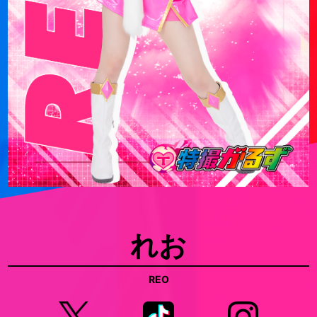
れお
REO