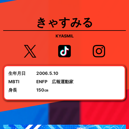
きゃすみる
KYASMIL
生年月日
2006.5.10
MBTI
ENFP 広報運動家
身長
150㎝