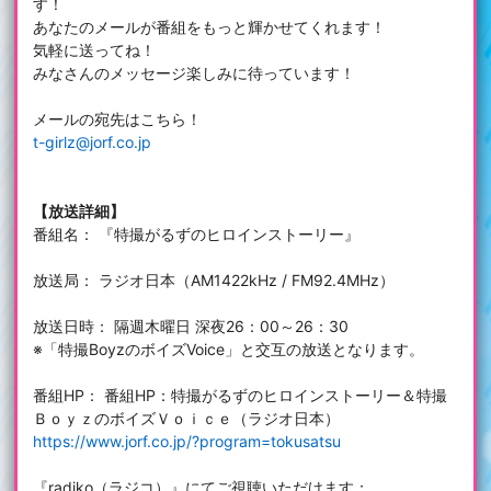
す！
あなたのメールが番組をもっと輝かせてくれます！
気軽に送ってね！
みなさんのメッセージ楽しみに待っています！
メールの宛先はこちら！
t-girlz@jorf.co.jp
【放送詳細】
番組名： 『特撮がるずのヒロインストーリー』
放送局： ラジオ日本（AM1422kHz / FM92.4MHz）
放送日時： 隔週木曜日 深夜26：00～26：30
※「特撮BoyzのボイズVoice」と交互の放送となります。
番組HP： 番組HP：特撮がるずのヒロインストーリー＆特撮
ＢｏｙｚのボイズＶｏｉｃｅ（ラジオ日本）
https://www.jorf.co.jp/?program=tokusatsu
『radiko（ラジコ）』にてご視聴いただけます：