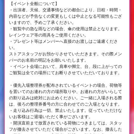
【イベント全般について】
・出演者、天候、交通事情などの都合により、日程・時間・
内容などが予告なくの変更もしくは中止となる可能性もござ
いますので、予めご了承ください。
・観覧中の急な雨などの場合、傘の使用は禁止となります。
レインウェア等の雨具をご使用ください。
・プレゼント等はメンバーへ直接のお渡しはご遠慮くださ
い。
ストアスタッフがお預かりさせていただきます。その際メン
バーのお名前の明記をお願いいたします。
・イベント会場において、肩車や脚立、台、段に上がっての
ご観覧は全ての場所にてお断りさせていただいております。
・優先入場整理券が配布されているイベントの場合、荷物等
を置いてのお連れの方の場所取りや、お連れの方がいらして
の割り込みは絶対にお止めください。ご一緒に入場される際
は、後ろの整理券番号の方に合わせてのご入場となります。
・走り込み行為は一切、禁止いたします。従っていただけな
いお客様はご退場いただく事がございます。
・開演直前まで放置されている荷物につきましては、スタッ
フが撤去させていただく場合がございます。なお、撤去した