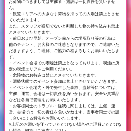
お荷物につきましては主催者・施設は一切責任を負いませ
ん。
・観覧エリアへの大きな手荷物を持っての入場は禁止とさせ
ていただきます。
また、スタッフが適切でないと判断した物の持ち込みも禁止
とさせていただきます。
・前日および早朝、オープン前からの場所取り等の行為は、
他のテナント、お客様のご迷惑となりますので、ご遠慮いた
だきますよう、ご理解、ご協力の程よろしくお願いいたしま
す。
・イベント会場での喫煙は禁止となっております。喫煙は所
定の喫煙エリアをご利用ください。
・危険物のお持込は禁止とさせていただきます。
・泥酔状態でのイベント参加は禁止とさせていただきます。
・イベント会場内・外で発生した事故、盗難等については、
主催、運営、会場は一切責任を負いかねます。安全や貴重品
などは各自で管理をお願いいたします。
・お客様同士のトラブル・怪我に関しましては、主催、運
営、会場では一切の責任を負いかねます。当事者同士での話
し合いによる解決をお願いいたします。
※上記のお願いを守っていただけない場合やご理解いただけな
い場合、観覧はご遠慮ください。