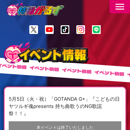
menu
ント情報
イベント情報
イベント情報
イベント情報
イベ
5月5日（火・祝）「GOTANDA G+」『こどもの日
ヤツルギ魂presents 持ち曲歌うのNG歌謡
祭！！』
本イベントは終了いたしました