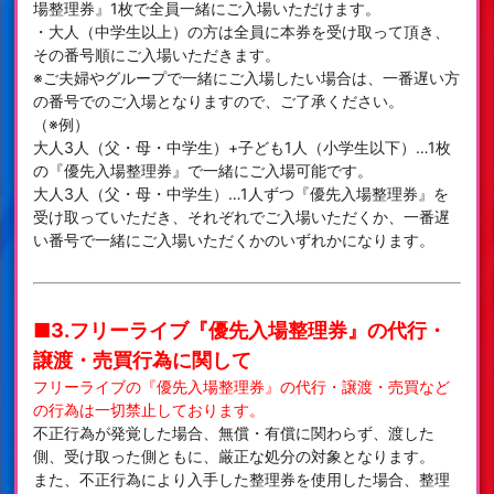
場整理券』1枚で全員一緒にご入場いただけます。
・大人（中学生以上）の方は全員に本券を受け取って頂き、
その番号順にご入場いただきます。
※ご夫婦やグループで一緒にご入場したい場合は、一番遅い方
の番号でのご入場となりますので、ご了承ください。
（※例）
大人3人（父・母・中学生）+子ども1人（小学生以下）…1枚
の『優先入場整理券』で一緒にご入場可能です。
大人3人（父・母・中学生）…1人ずつ『優先入場整理券』を
受け取っていただき、それぞれでご入場いただくか、一番遅
い番号で一緒にご入場いただくかのいずれかになります。
■3.フリーライブ『優先入場整理券』の代行・
譲渡・売買行為に関して
フリーライブの『優先入場整理券』の代行・譲渡・売買など
の行為は一切禁止しております。
不正行為が発覚した場合、無償・有償に関わらず、渡した
側、受け取った側ともに、厳正な処分の対象となります。
また、不正行為により入手した整理券を使用した場合、整理