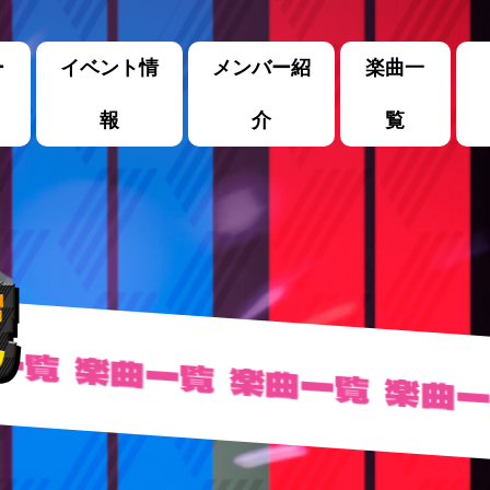
ー
イベント情
メンバー紹
楽曲一
報
介
覧
覧
楽曲一覧
楽曲一覧
楽曲一覧