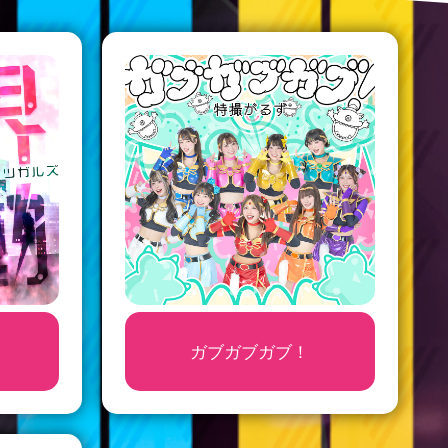
ガブガブガブ！