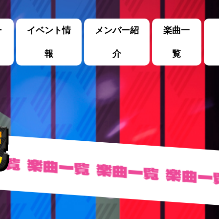
ー
イベント情
メンバー紹
楽曲一
報
介
覧
楽曲一覧
楽曲一覧
楽曲一覧