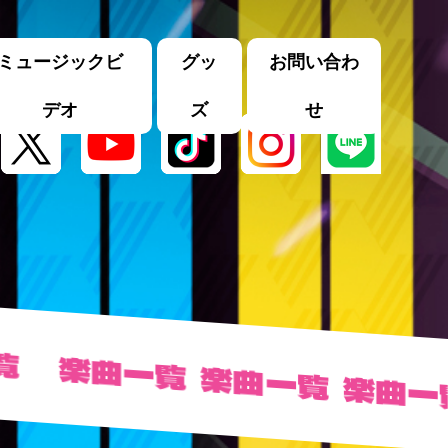
ミュージックビ
グッ
お問い合わ
デオ
ズ
せ
楽曲一覧
楽曲一覧
楽曲一覧