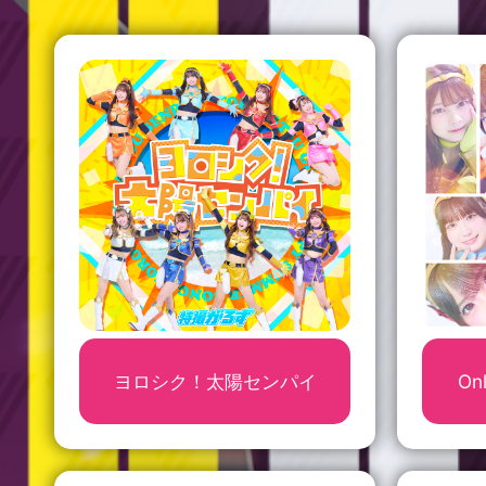
ヨロシク！太陽センパイ
O