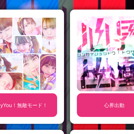
nlyYou！無敵モード！
心界出動